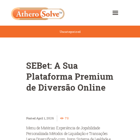
Uncategorized
SEBet: A Sua
Plataforma Premium
de Diversão Online
April 1, 2026
70
Menu de Matérias Experiência de Jogabilidade
Personalizada Métodos de Liquidação e Transações
Leque Diversificado com Jogos Sistema de Lealdade e