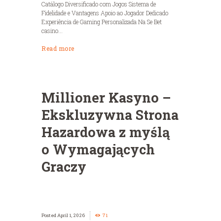
Catálogo Diversificado com Jogos Sistema de
Fidelidade e Vantagens Apoio ao Jogador Dedicado
Experiência de Gaming Personalizada Na Se Bet
casino...
Read more
Millioner Kasyno –
Ekskluzywna Strona
Hazardowa z myślą
o Wymagających
Graczy
April 1, 2026
71