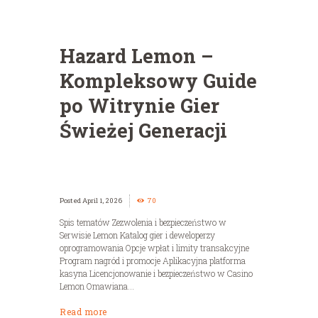
Hazard Lemon –
Kompleksowy Guide
po Witrynie Gier
Świeżej Generacji
April 1, 2026
70
Spis tematów Zezwolenia i bezpieczeństwo w
Serwisie Lemon Katalog gier i deweloperzy
oprogramowania Opcje wpłat i limity transakcyjne
Program nagród i promocje Aplikacyjna platforma
kasyna Licencjonowanie i bezpieczeństwo w Casino
Lemon Omawiana...
Read more