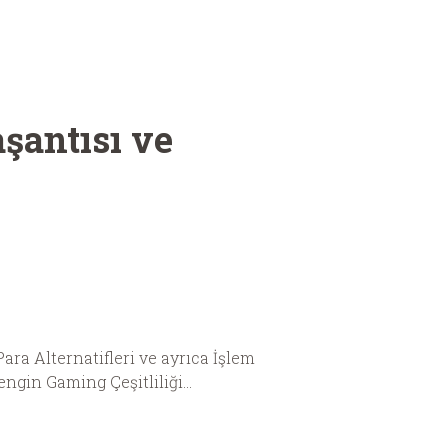
şantısı ve
ra Alternatifleri ve ayrıca İşlem
ngin Gaming Çeşitliliği...