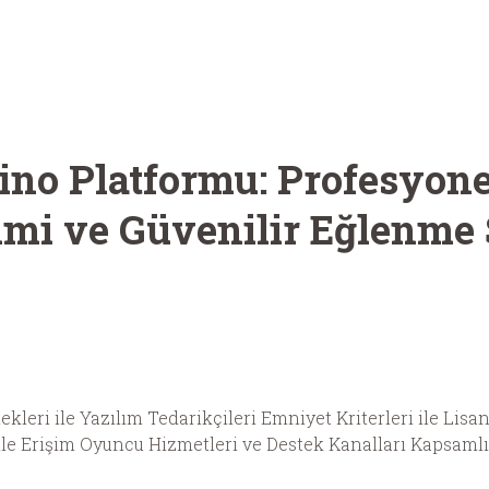
ino Platformu: Profesyon
i ve Güvenilir Eğlenme S
leri ile Yazılım Tedarikçileri Emniyet Kriterleri ile Lis
le Erişim Oyuncu Hizmetleri ve Destek Kanalları Kapsamlı