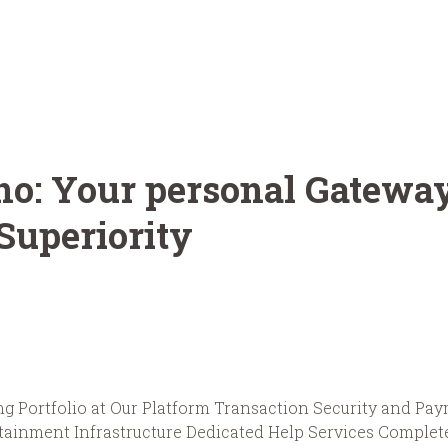
no: Your personal Gatewa
Superiority
ing Portfolio at Our Platform Transaction Security and P
tainment Infrastructure Dedicated Help Services Complete 