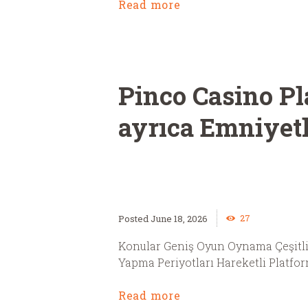
Read more
Pinco Casino Pl
ayrıca Emniyet
27
June 18, 2026
Konular Geniş Oyun Oynama Çeşitlili
Yapma Periyotları Hareketli Platform
Read more