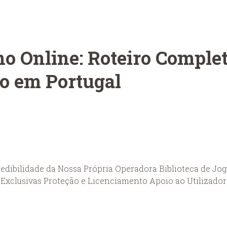
o Online: Roteiro Complet
o em Portugal
redibilidade da Nossa Própria Operadora Biblioteca de Jo
xclusivas Proteção e Licenciamento Apoio ao Utilizador T