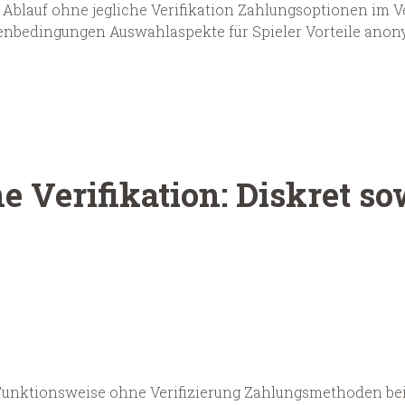
 Ablauf ohne jegliche Verifikation Zahlungsoptionen im 
nbedingungen Auswahlaspekte für Spieler Vorteile anony
e Verifikation: Diskret so
e Funktionsweise ohne Verifizierung Zahlungsmethoden b