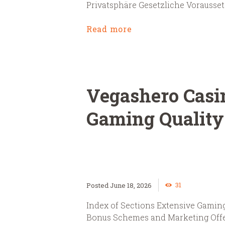
Privatsphäre Gesetzliche Vorausse
Read more
Vegashero Casin
Gaming Quality
31
June 18, 2026
Index of Sections Extensive Gamin
Bonus Schemes and Marketing Offer