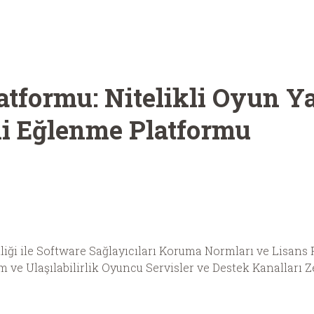
atformu: Nitelikli Oyun Ya
li Eğlenme Platformu
ği ile Software Sağlayıcıları Koruma Normları ve Lisans Pa
 ve Ulaşılabilirlik Oyuncu Servisler ve Destek Kanalları Ze