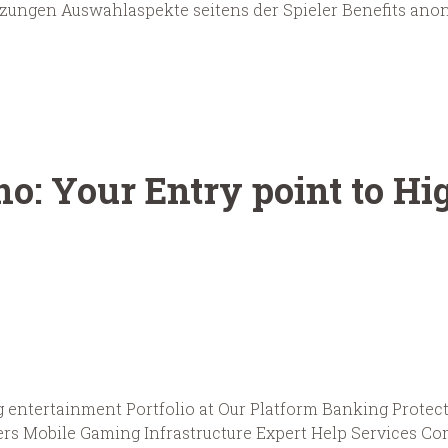
tzungen Auswahlaspekte seitens der Spieler Benefits ano
o: Your Entry point to Hi
g entertainment Portfolio at Our Platform Banking Prote
s Mobile Gaming Infrastructure Expert Help Services Com