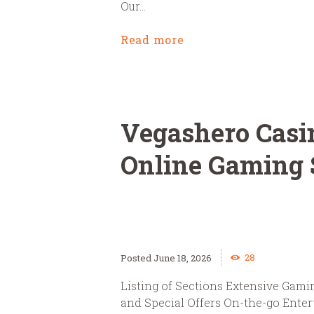
Our...
Read more
Vegashero Casi
Online Gaming 
28
June 18, 2026
Listing of Sections Extensive Gam
and Special Offers On-the-go Enter