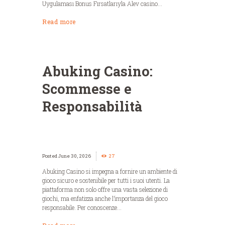
Uygulaması Bonus Fırsatlarıyla Alev casino...
Read more
Abuking Casino:
Scommesse e
Responsabilità
June 30, 2026
27
Abuking Casino si impegna a fornire un ambiente di
gioco sicuro e sostenibile per tutti i suoi utenti. La
piattaforma non solo offre una vasta selezione di
giochi, ma enfatizza anche l’importanza del gioco
responsabile. Per conoscenze...