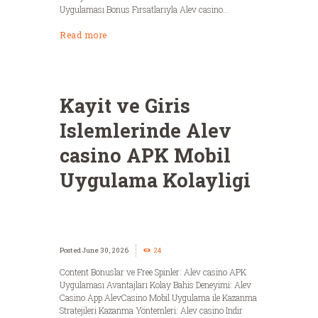
Uygulaması Bonus Fırsatlarıyla Alev casino...
Read more
Kayit ve Giris
Islemlerinde Alev
casino APK Mobil
Uygulama Kolayligi
June 30, 2026
24
Content Bonuslar ve Free Spinler: Alev casino APK
Uygulaması Avantajları Kolay Bahis Deneyimi: Alev
Casino App AlevCasino Mobil Uygulama ile Kazanma
Stratejileri Kazanma Yöntemleri: Alev casino Indir