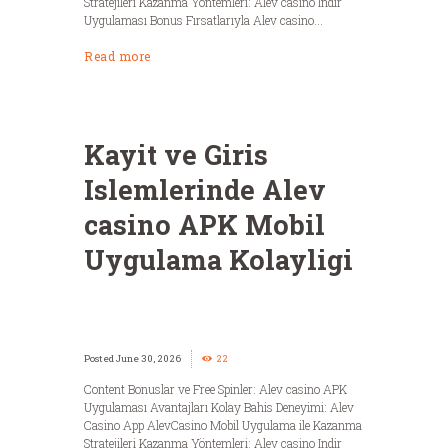
Stratejileri Kazanma Yöntemleri: Alev casino Indir
Uygulaması Bonus Fırsatlarıyla Alev casino...
Read more
Kayit ve Giris
Islemlerinde Alev
casino APK Mobil
Uygulama Kolayligi
June 30, 2026
22
Content Bonuslar ve Free Spinler: Alev casino APK
Uygulaması Avantajları Kolay Bahis Deneyimi: Alev
Casino App AlevCasino Mobil Uygulama ile Kazanma
Stratejileri Kazanma Yöntemleri: Alev casino Indir