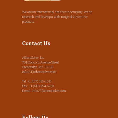
We are an international healthcare company. We do
research and develop a wide range of innovative
products.
Contact Us
AtheroSolve, Inc.
701 Concord Avenue Street
Cambridge, MA 02138
info(AT)atherosolve.com
Tel: +1 (617) 553-1015
Fax: +1 (617) 294-5710
Email: info(AT)atherosolve.com
Follow Us