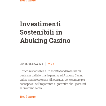
Read more
Investimenti
Sostenibili in
Abuking Casino
June 30, 2026
30
Il gioco responsabile è un aspetto fondamentale per
qualsiasi piattaforma di gaming, ed Abuking Casino
online non fa eccezione. Gli operatori sono sempre più
consapevoli dell’importanza di garantire che i giocatori
si divertano senza...
Read more