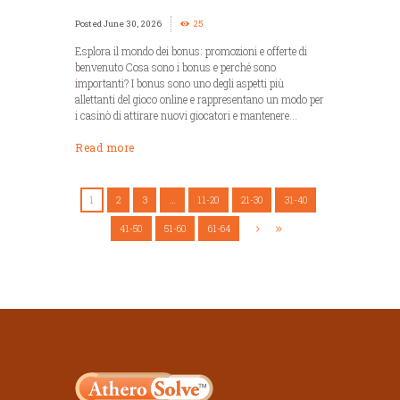
June 30, 2026
25
Esplora il mondo dei bonus: promozioni e offerte di
benvenuto Cosa sono i bonus e perché sono
importanti? I bonus sono uno degli aspetti più
allettanti del gioco online e rappresentano un modo per
i casinò di attirare nuovi giocatori e mantenere...
Read more
1
2
3
…
11-20
21-30
31-40
41-50
51-60
61-64