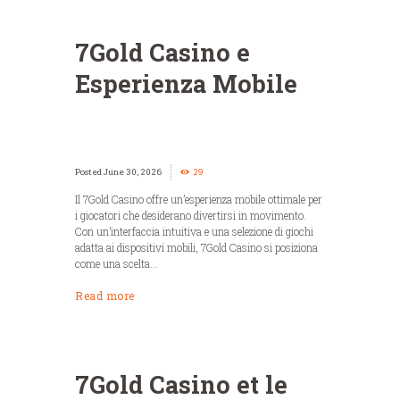
7Gold Casino e
Esperienza Mobile
June 30, 2026
29
Il 7Gold Casino offre un’esperienza mobile ottimale per
i giocatori che desiderano divertirsi in movimento.
Con un’interfaccia intuitiva e una selezione di giochi
adatta ai dispositivi mobili, 7Gold Casino si posiziona
come una scelta...
Read more
7Gold Casino et le