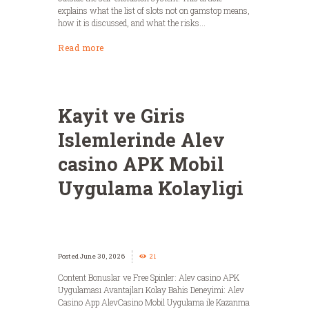
explains what the list of slots not on gamstop means,
how it is discussed, and what the risks...
Read more
Kayit ve Giris
Islemlerinde Alev
casino APK Mobil
Uygulama Kolayligi
June 30, 2026
21
Content Bonuslar ve Free Spinler: Alev casino APK
Uygulaması Avantajları Kolay Bahis Deneyimi: Alev
Casino App AlevCasino Mobil Uygulama ile Kazanma