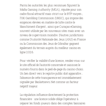
Parmi les autorités les plus reconnues figurent la
Malta Gaming Authority (MGA), réputée pour son
cadre fiscal attractif mais strict sur le RTP moyen ;
l’UK Gambling Commission (UKGC), qui impose des
exigences élevées en matière de lutte contre le
blanchiment d’argent ; ainsi que Curaçao eGaming,
souvent utilisée par les nouveaux sites mais avec un
niveau de supervision moindre. D’autres juridictions
comme l’Autorité Nationale des Jeux (ANJ) en France
ou la Commission des Jeux de Gibraltar gagnent
également du terrain auprès du meilleur casino en
ligne 2026.
Pour vérifier la validité d’une licence, rendez‑vous sur
le site officiel de l’autorité concernée et saisissez le
numéro fourni dans le pied‑de‑page du casino choisi.
Un lien direct vers le registre public doit apparaître ;
l’absence de cette transparence est immédiatement
signalée par Basketnews.Net comme un facteur
négatif majeur.
La régulation influence directement la protection
financière : une licence solide oblige l’opérateur à
séparer les fonds joueurs dans des comptes bancaires