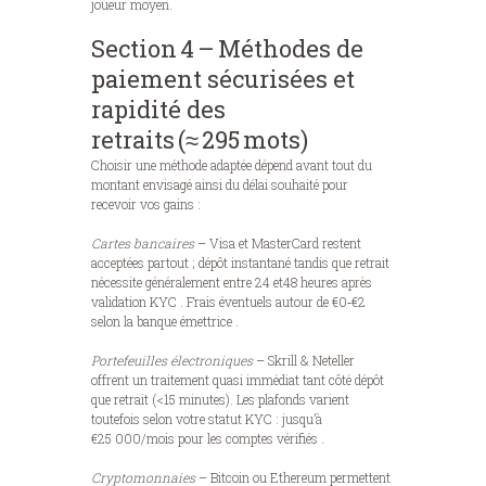
joueur moyen.
Section 4 – Méthodes de
paiement sécurisées et
rapidité des
retraits (≈ 295 mots)
Choisir une méthode adaptée dépend avant tout du
montant envisagé ainsi du délai souhaité pour
recevoir vos gains :
Cartes bancaires
– Visa et MasterCard restent
acceptées partout ; dépôt instantané tandis que retrait
nécessite généralement entre 24 et48 heures après
validation KYC . Frais éventuels autour de €0‑€2
selon la banque émettrice .
Portefeuilles électroniques
– Skrill & Neteller
offrent un traitement quasi immédiat tant côté dépôt
que retrait (<15 minutes). Les plafonds varient
toutefois selon votre statut KYC : jusqu’à
€25 000/mois pour les comptes vérifiés .
Cryptomonnaies
– Bitcoin ou Ethereum permettent