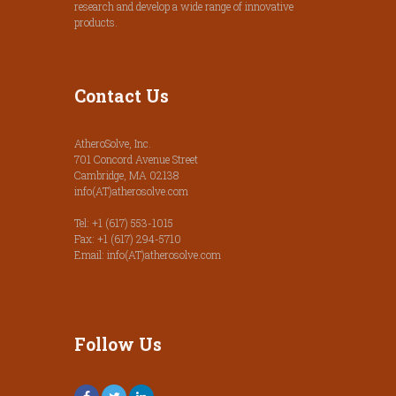
research and develop a wide range of innovative
products.
Contact Us
AtheroSolve, Inc.
701 Concord Avenue Street
Cambridge, MA 02138
info(AT)atherosolve.com
Tel: +1 (617) 553-1015
Fax: +1 (617) 294-5710
Email: info(AT)atherosolve.com
Follow Us