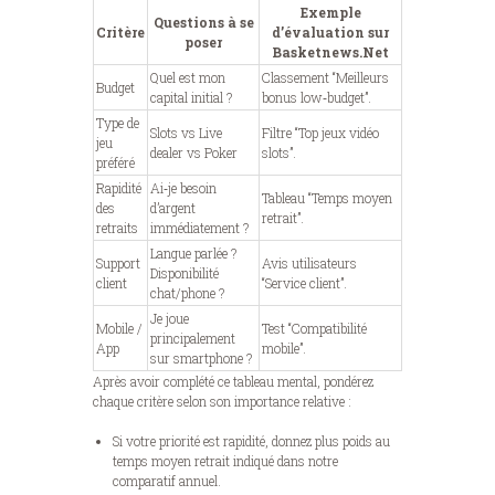
Exemple
Questions à se
Critère
d’évaluation sur
poser
Basketnews.Net
Quel est mon
Classement “Meilleurs
Budget
capital initial ?
bonus low‑budget”.
Type de
Slots vs Live
Filtre “Top jeux vidéo
jeu
dealer vs Poker
slots”.
préféré
Rapidité
Ai‑je besoin
Tableau “Temps moyen
des
d’argent
retrait”.
retraits
immédiatement ?
Langue parlée ?
Support
Avis utilisateurs
Disponibilité
client
“Service client”.
chat/phone ?
Je joue
Mobile /
Test “Compatibilité
principalement
App
mobile”.
sur smartphone ?
Après avoir complété ce tableau mental, pondérez
chaque critère selon son importance relative :
Si votre priorité est rapidité, donnez plus poids au
temps moyen retrait indiqué dans notre
comparatif annuel.