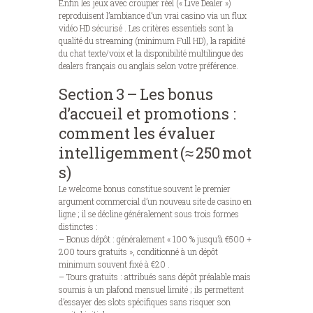
Enfin les jeux avec croupier réel (« Live Dealer »)
reproduisent l’ambiance d’un vrai casino via un flux
vidéo HD sécurisé . Les critères essentiels sont la
qualité du streaming (minimum Full HD), la rapidité
du chat texte/voix et la disponibilité multilingue des
dealers français ou anglais selon votre préférence.
Section 3 – Les bonus
d’accueil et promotions :
comment les évaluer
intelligemment (≈ 250 mot
s)
Le welcome bonus constitue souvent le premier
argument commercial d’un nouveau site de casino en
ligne ; il se décline généralement sous trois formes
distinctes :
– Bonus dépôt : généralement « 100 % jusqu’à €500 +
200 tours gratuits », conditionné à un dépôt
minimum souvent fixé à €20 .
– Tours gratuits : attribués sans dépôt préalable mais
soumis à un plafond mensuel limité ; ils permettent
d’essayer des slots spécifiques sans risquer son