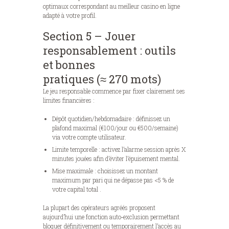
optimaux correspondant au meilleur casino en ligne
adapté à votre profil.
Section 5 – Jouer
responsablement : outils
et bonnes
pratiques (≈ 270 mots)
Le jeu responsable commence par fixer clairement ses
limites financières :
Dépôt quotidien/hebdomadaire : définissez un
plafond maximal (€100/jour ou €500/semaine)
via votre compte utilisateur.
Limite temporelle : activez l’alarme session après X
minutes jouées afin d’éviter l’épuisement mental.
Mise maximale : choisissez un montant
maximum par pari qui ne dépasse pas <5 % de
votre capital total .
La plupart des opérateurs agréés proposent
aujourd’hui une fonction auto‑exclusion permettant
bloquer définitivement ou temporairement l’accès au